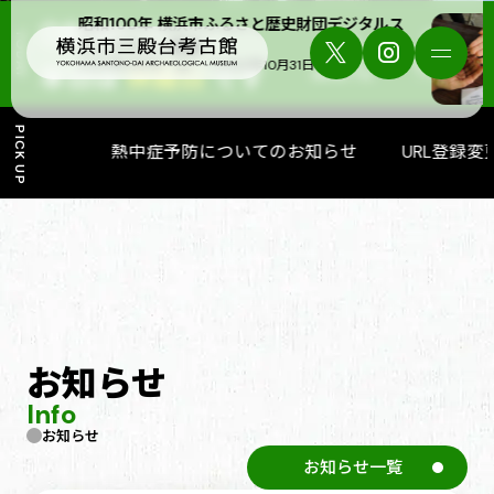
と歴史財団デジタルス
勾玉作り体験教室｜
08/10
.mon
TODAY
9:00 〜 17:00
10月31日（土）
本日は
休館日
です
開館時間・料金
アクセス
PICK UP
熱中症予防についてのお知らせ
URL登録変
お知らせ
Info
お知らせ
お知らせ一覧