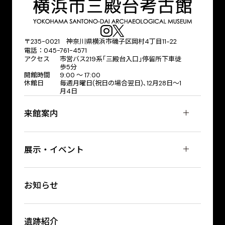
〒235-0021 神奈川県横浜市磯子区岡村4丁目11−22
電話：045-761-4571
アクセス
市営バス219系｢三殿台入口｣停留所下車徒
歩5分
開館時間
9:00 〜 17:00
休館日
毎週月曜日(祝日の場合翌日)､12月28日～1
月4日
来館案内
展示・イベント
お知らせ
遺跡紹介