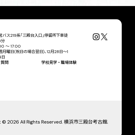
営バス219系｢三殿台入口｣停留所下車徒
5分
00 〜 17:00
週月曜日(祝日の場合翌日)､12月28日～1
4日
る質問
学校見学・職場体験
ht © 2026 All Rights Reserved. 横浜市三殿台考古館.