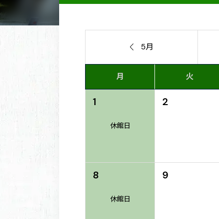

5月
月
火
1
2
休館日
8
9
休館日