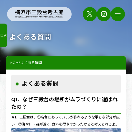
よくある質問
目次
HOME
よくある質問
よくある質問
Q1．なぜ三殿台の場所がムラづくりに選ばれ
たの？
Ａ1．
三殿台は、①高台にあって､ムラが作れるような平らな部分が広
い ②海や川・森が近く､食料を得やすかったからと考えられるよ。