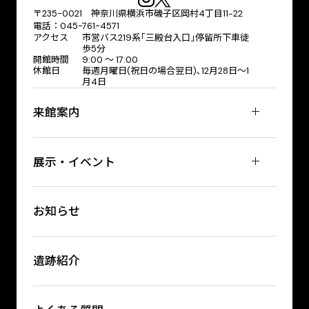
〒235-0021 神奈川県横浜市磯子区岡村4丁目11−22
電話：045-761-4571
アクセス
市営バス219系｢三殿台入口｣停留所下車徒
歩5分
開館時間
9:00 〜 17:00
休館日
毎週月曜日(祝日の場合翌日)､12月28日～1
月4日
来館案内
展示・イベント
お知らせ
遺跡紹介