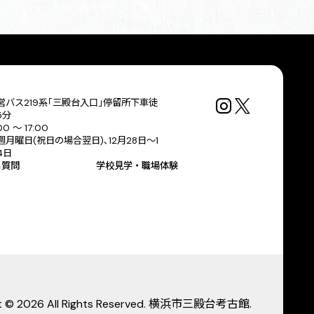
営バス219系｢三殿台入口｣停留所下車徒
5分
00 〜 17:00
週月曜日(祝日の場合翌日)､12月28日～1
4日
る質問
学校見学・職場体験
ht © 2026 All Rights Reserved. 横浜市三殿台考古館.