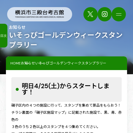
お知らせ
いそっぴゴールデンウィークスタン
目次
プラリー
HOME
お知らせ
いそっぴゴールデンウィークスタンプラリー
明日4/25(土)からスタートしま
す！
磯子区内の４つの施設に行って、スタンプを集めて景品をもらおう！
チラシ裏面の「磯子区施設マップ」に記載された施設で、黒、青、赤
色の
３色のうち２色以上のスタンプを４つ集めてください。